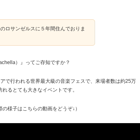
カのロサンゼルスに５年間住んでおりま
ella）
』ってご存知ですか？
ニアで行われる
世界最大級の音楽フェス
で、来場者数は約25万
訪れるとても大きなイベントです。
際の様子はこちらの動画をどうぞ↓）