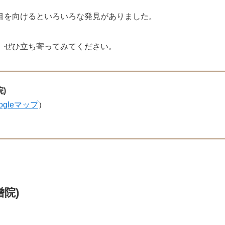
目を向けるといろいろな発見がありました。
、ぜひ立ち寄ってみてください。
院)
ogleマップ
）
僧院)