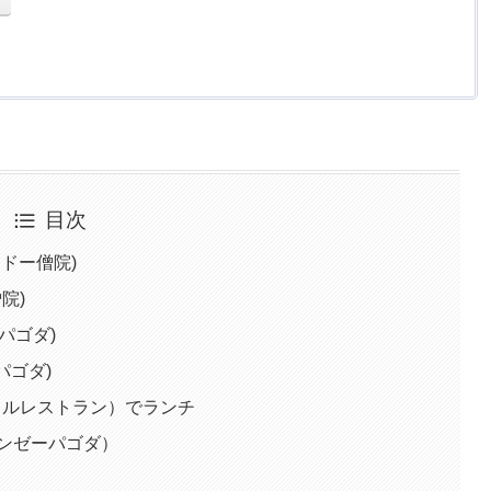
目次
ナンドー僧院)
僧院)
ェパゴダ)
ーパゴダ)
（ザガインヒルレストラン）でランチ
ミントンゼーパゴダ）