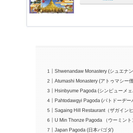
Shwenandaw Monastery (シュエ
Atumashi Monastery (アトゥマシー
Hsinbyume Pagoda (シンピューメ
Pahtodawgyi Pagoda (パトドーヂ
Sagaing Hill Restaurant
U Min Thonze Pagoda （ウー
Japan Pagoda (日本パゴダ)