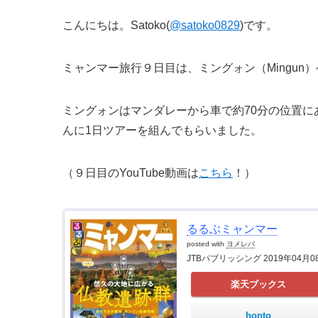
こんにちは。Satoko(
@satoko0829
)です。
ミャンマー旅行９日目は、ミングォン（Mingun
ミングォンはマンダレーから車で約70分の位置
んに1日ツアーを組んでもらいました。
（９日目のYouTube動画は
こちら
！）
るるぶミャンマー
posted with
ヨメレバ
JTBパブリッシング 2019年04月0
楽天ブックス
honto