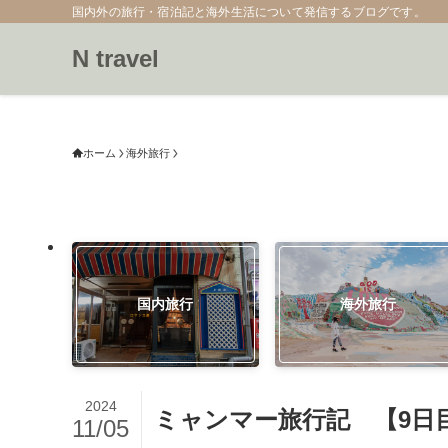
国内外の旅行・宿泊記と海外生活について発信するブログです。
N travel
ホーム
海外旅行
国内旅行
海外旅行
2024
ミャンマー旅行記 【9日
11/05