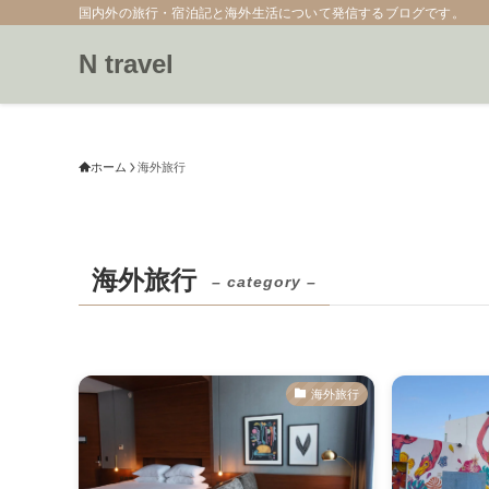
国内外の旅行・宿泊記と海外生活について発信するブログです。
N travel
ホーム
海外旅行
海外旅行
– category –
海外旅行