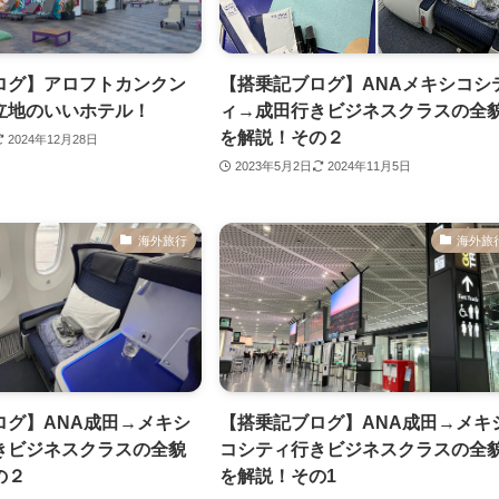
ログ】アロフトカンクン
【搭乗記ブログ】ANAメキシコシ
立地のいいホテル！
ィ→成田行きビジネスクラスの全
を解説！その２
2024年12月28日
2023年5月2日
2024年11月5日
海外旅行
海外旅
ログ】ANA成田→メキシ
【搭乗記ブログ】ANA成田→メキ
きビジネスクラスの全貌
コシティ行きビジネスクラスの全
の２
を解説！その1