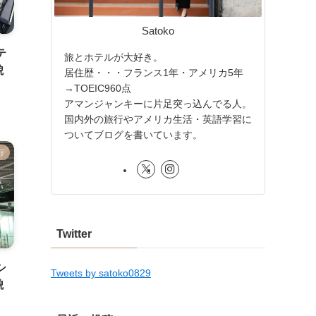
Satoko
テ
旅とホテルが大好き。
貌
居住歴・・・フランス1年・アメリカ5年
→TOEIC960点
アマンジャンキーに片足突っ込んでる人。
国内外の旅行やアメリカ生活・英語学習に
ついてブログを書いています。
行
Twitter
シ
Tweets by satoko0829
貌