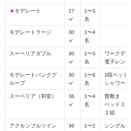
★
モデレート
27
1〜3
㎡
名
モデレートラージ
30
1〜4
㎡
名
スーペリアダブル
30
1〜3
ワークデス
㎡
名
電子レンジ
モデレートバンクグ
30
1〜6
2段ベッド
ループ
㎡
名
シャワーの
スーペリア（和室）
36
1〜4
畳敷き
㎡
名
ベッド２台
２組
アクセシブルツイン
36
1〜2
シングルベ