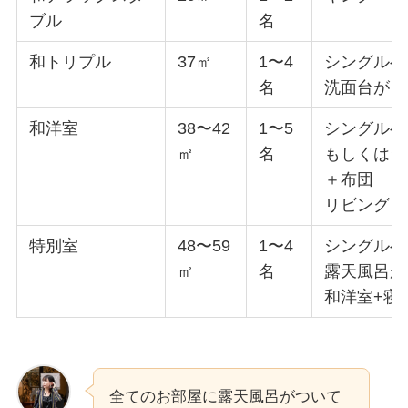
ブル
名
和トリプル
37㎡
1〜4
シングルベ
名
洗面台が２
和洋室
38〜42
1〜5
シングルベ
㎡
名
もしくはシ
＋布団
リビング＋
特別室
48〜59
1〜4
シングルベ
㎡
名
露天風呂が
和洋室+寝
全てのお部屋に露天風呂がついて