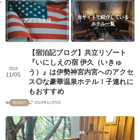
当サイトで紹介している
アメリカ生活
ホテル一覧
【宿泊記ブログ】共立リゾート
『いにしえの宿 伊久（いきゅ
2024
う）』は伊勢神宮内宮へのアクセ
11/05
ス◎な豪華温泉ホテル！子連れに
もおすすめ
2024年11月5日
国内旅行