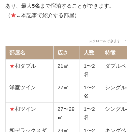
あり、最大
5
名
まで宿泊することができ
ます。
（
★
←本記事で紹介する部屋
）
スクロールできます
部屋名
広さ
人数
特徴
★
和ダブル
21㎡
1〜2
ダブルベッ
名
洋室ツイン
27㎡
1〜2
シングルベ
名
★
和ツイン
27〜29
1〜2
シングルベ
㎡
名
和デラックスダ
29㎡
1〜2
キングベッ