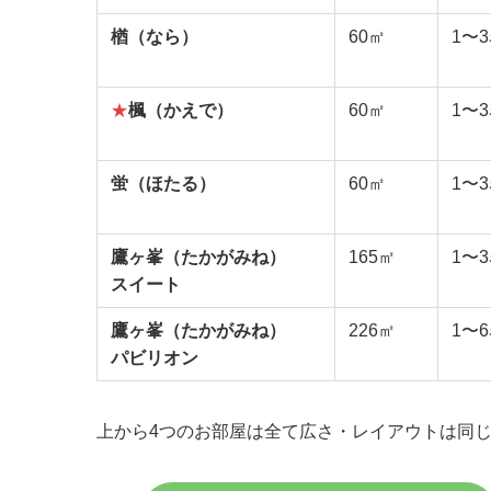
楢（なら）
60㎡
1〜
★
楓（かえで）
60㎡
1〜
蛍（ほたる）
60㎡
1〜
鷹ヶ峯（たかがみね）
165㎡
1〜
スイート
鷹ヶ峯（たかがみね）
226㎡
1〜
パビリオン
上から4つのお部屋は全て広さ・レイアウトは同