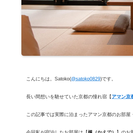
こんにちは。Satoko(
@satoko0829
)です。
長い間想いを馳せていた京都の憧れ宿【
アマン京
この記事では実際に泊まったアマン京都の
お部屋
今回私が宿泊したお部屋は【
楓（かえで）
】のお