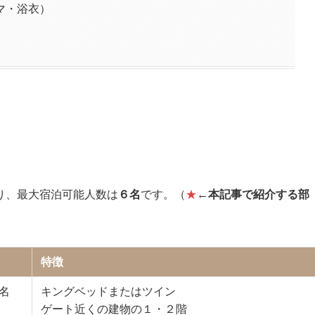
マ・浴衣）
り、最大宿泊可能人数は
６名
です。（
★
←
本記事で紹介する部
特徴
3名
キングベッドまたはツイン
ゲート近くの建物の１・２階