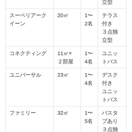
立型
スーペリアーク
20㎡
1〜
テラス
イーン
2名
付き
３点独
立型
コネクティング
11㎡×
1〜
ユニッ
２部屋
4名
トバス
ユニバーサル
23㎡
1〜
デスク
4名
付き
ユニッ
トバス
ファミリー
32㎡
1〜
バスタ
5名
ブあり
３点独