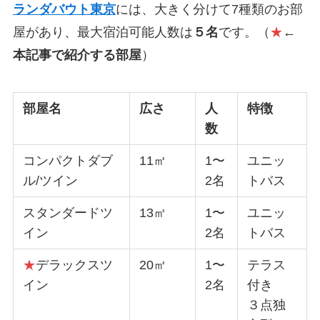
ランダバウト東京
には、大きく分けて
7種類
のお部
屋があり、最大宿泊可能人数は
５名
です。（
★
←
本記事で紹介する部屋
）
部屋名
広さ
人
特徴
数
コンパクトダブ
11㎡
1〜
ユニッ
ル/ツイン
2名
トバス
スタンダードツ
13㎡
1〜
ユニッ
イン
2名
トバス
★
デラックスツ
20㎡
1〜
テラス
イン
2名
付き
３点独