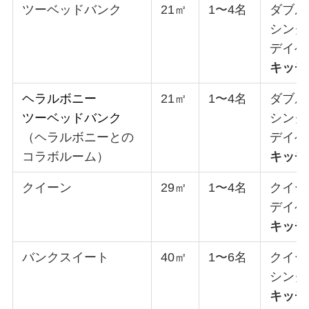
ツーベッドバンク
21㎡
1〜4名
ダブル
シング
デイベ
キッチ
ヘラルボニー
21㎡
1〜4名
ダブル
ツーベッドバンク
シング
（ヘラルボニーとの
デイベ
コラボルーム）
キッチ
クイーン
29㎡
1〜4名
クイー
デイベ
キッチ
バンクスイート
40㎡
1〜6名
クイー
シング
キッチ