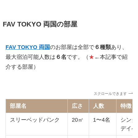
FAV TOKYO 両国の部屋
FAV TOKYO 両国
のお部屋は全部で
６種類
あり、
最大宿泊可能人数は
６名
です。（
★
←本記事で紹
介する部屋）
スクロールできます
部屋名
広さ
人数
特徴
スリーベッドバンク
20㎡
1〜4名
シング
デイベ