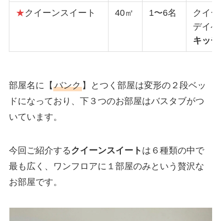
★
クイーンスイート
40㎡
1〜6名
クイー
デイベ
キッチ
部屋名に【
バンク
】とつく部屋は変形の２段ベッ
ドになっており、下３つのお部屋はバスタブがつ
いています。
今回ご紹介する
クイーンスイート
は６種類の中で
最も広く、ワンフロアに１部屋のみという贅沢な
お部屋です。