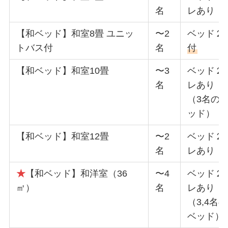
名
レあり
【和ベッド】和室8畳 ユニッ
〜2
ベッド２
トバス付
名
付
【和ベッド】和室10畳
〜3
ベッド２
名
レあり
（3名の
ッド）
【和ベッド】和室12畳
〜2
ベッド２
名
レあり
★
【和ベッド】和洋室（36
〜4
ベッド２
㎡）
名
レあり
（3,4名
ベッド）