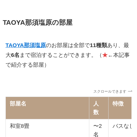
TAOYA那須塩原
の部屋
TAOYA那須塩原
のお部屋は全部で
11
種類
あり、最
大
6
名
まで宿泊することができ
ます。（
★
←本記事
で紹介する部屋
）
スクロールできます
部屋名
人
特徴
数
和室8畳
〜2
バスなし
名