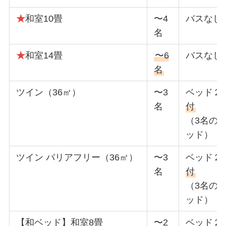
★
和室10畳
〜4
バスなし
名
★
和室14畳
〜6
バスなし
名
ツイン（36㎡）
〜3
ベッド２
名
付
（3名の
ッド）
ツイン バリアフリー（36㎡）
〜3
ベッド２
名
付
（3名の
ッド）
【和ベッド】和室8畳
〜2
ベッド２