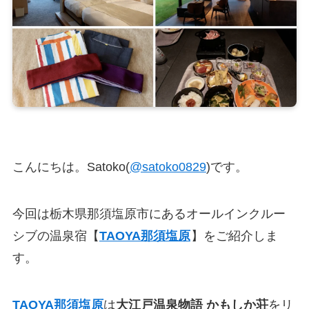
こんにちは。Satoko(
@satoko0829
)です。
今回は栃木県那須塩原市にあるオールインクルー
シブの温泉宿【
TAOYA那須塩原
】をご紹介しま
す。
TAOYA那須塩原
は
大江戸温泉物語 かもしか荘
をリ