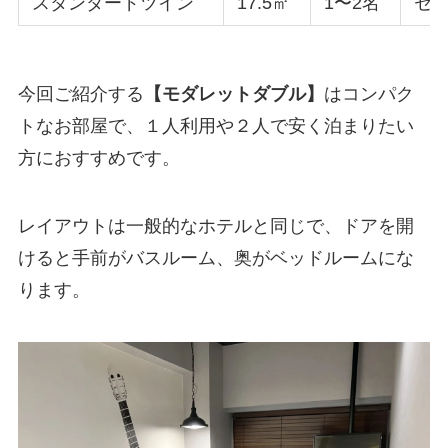
スタンダードツイン
17.5㎡
1〜2名
セ
今回ご紹介する
【モダレットダブル】
はコンパク
トなお部屋で、１人利用や２人で安く泊まりたい
方におすすめです。
レイアウトは一般的なホテルと同じで、ドアを開
けると手前がバスルーム、奥がベッドルームにな
ります。