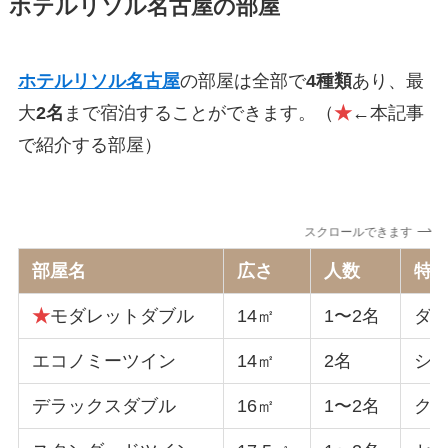
ホテルリソル名古屋の部屋
ホテルリソル名古屋
の部屋は全部で
4
種類
あり、最
大
2
名
まで宿泊することができ
ます。（
★
←本記事
で紹介する部屋
）
スクロールできます
部屋名
広さ
人数
特
★
モダレットダブル
14㎡
1〜2名
ダ
エコノミーツイン
14㎡
2名
シ
デラックスダブル
16㎡
1〜2名
ク